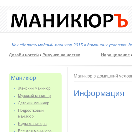
Как сделать модный маникюр 2015 в домашних условиях: д
Дизайн ногтей
/
Рисунки на ногтях
Наращивание
Вы здесь
Маникюр в домашний услов
Маникюр
Женский маникюр
Информация
Мужской маникюр
Детский маникюр
Подростковый
маникюр
Виды маникюра
Все для маникюра