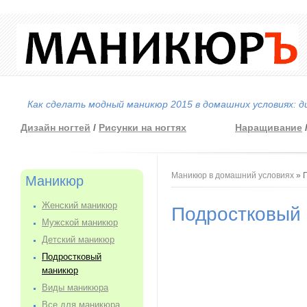
Как сделать модный маникюр 2015 в домашних условиях: д
Дизайн ногтей
/
Рисунки на ногтях
Наращивание
Вы здесь
Маникюр в домашний условиях
» 
Маникюр
Женский маникюр
Подростковый
Мужской маникюр
Детский маникюр
Подростковый
маникюр
Виды маникюра
Все для маникюра