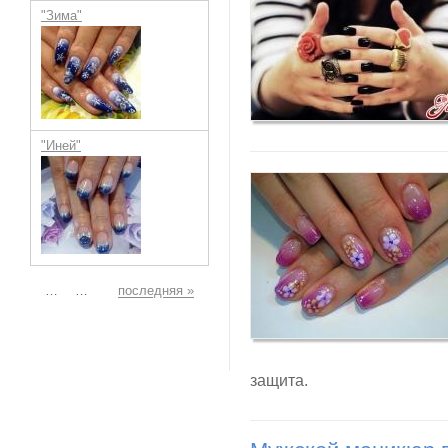
"Зима"
"Иней"
Страницы
…
…
последняя »
защита.