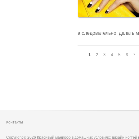
а следовательно, делать 
Страницы
1
2
3
4
5
6
7
Контакты
Copyright © 2026 Красивый маникюр в домашних условиях: дизайн ногтей 