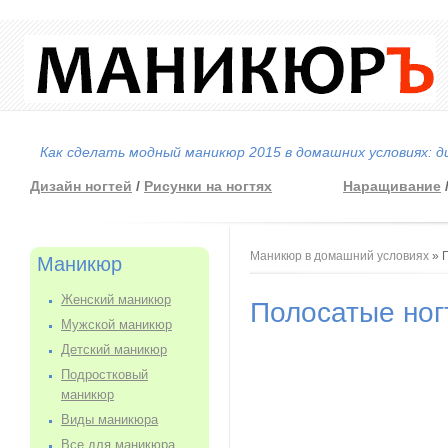
Как сделать модный маникюр 2015 в домашних условиях: д
Дизайн ногтей
/
Рисунки на ногтях
Наращивание
Вы здесь
Маникюр в домашний условиях
» 
Маникюр
Женский маникюр
Полосатые ног
Мужской маникюр
Детский маникюр
Подростковый
маникюр
Виды маникюра
Все для маникюра