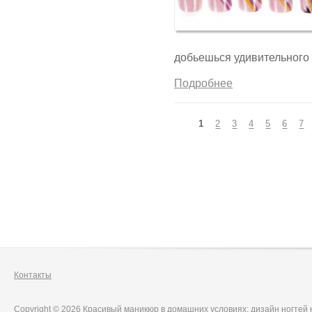
добьешься удивительного 
Подробнее
Страницы
1
2
3
4
5
6
7
Контакты
Copyright © 2026 Красивый маникюр в домашних условиях: дизайн ногтей 