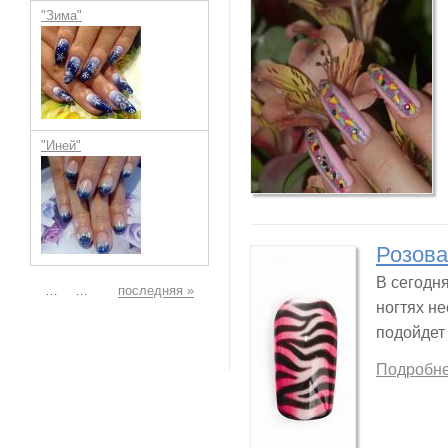
"Зима"
"Иней"
Розова
В сегодня
Страницы
…
…
последняя »
ногтях н
подойдет
Подробн