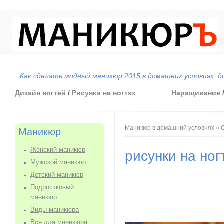
Как сделать модный маникюр 2015 в домашних условиях: д
Дизайн ногтей
/
Рисунки на ногтях
Наращивание
Вы здесь
Маникюр в домашний условиях
»
Маникюр
Женский маникюр
рисунки на ног
Мужской маникюр
Детский маникюр
Подростковый
маникюр
Виды маникюра
Все для маникюра