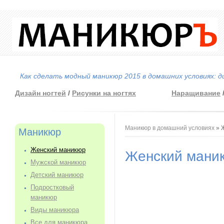
Как сделать модный маникюр 2015 в домашних условиях: д
Дизайн ногтей
/
Рисунки на ногтях
Наращивание
Вы здесь
Маникюр в домашний условиях
» 
Маникюр
Женский маникюр
Женский мани
Мужской маникюр
Детский маникюр
Подростковый
маникюр
Виды маникюра
Все для маникюра