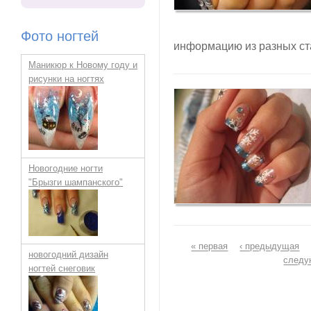
Фото ногтей
информацию из разных ста
Маникюр к Новому году и
рисунки на ногтях
Новогодние ногти
"Брызги шампанского"
Страницы
« первая
‹ предыдущая
новогодний дизайн
следу
ногтей снеговик