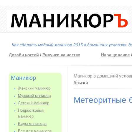
Как сделать модный маникюр 2015 в домашних условиях: д
Дизайн ногтей
/
Рисунки на ногтях
Наращивание
Вы здесь
Маникюр в домашний услов
Маникюр
брызги
Женский маникюр
Мужской маникюр
Метеоритные 
Детский маникюр
Подростковый
маникюр
Виды маникюра
Все для маникюра