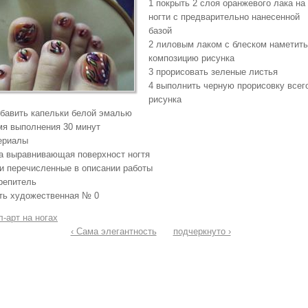
1 покрыть 2 слоя оранжевого лака на
ногти с предварительно нанесенной
базой
2 лиловым лаком с блеском наметить
композицию рисунка
3 прорисовать зеленые листья
4 выполнить черную прорисовку всег
рисунка
обавить капельки белой эмалью
мя выполнения 30 минут
ериалы
за выравнивающая поверхност ногтя
ки перечисленные в описании работы
крепитель
сть художественная № 0
-арт на ногах
‹ Сама элегантность
подчеркнуто ›