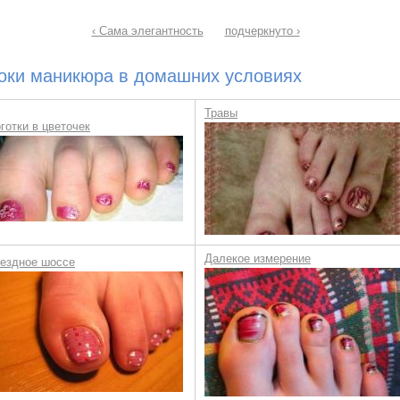
‹ Сама элегантность
подчеркнуто ›
оки маникюра в домашних условиях
Травы
готки в цветочек
Далекое измерение
ездное шоссе