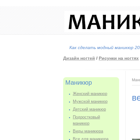
Как сделать модный маникюр 201
Дизайн ногтей
/
Рисунки на ногтях
Вы
Ман
Маникюр
Женский маникюр
в
Мужской маникюр
Детский маникюр
Подростковый
маникюр
Виды маникюра
Все для маникюра