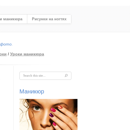
и маникюра
Рисунки на ногтях
 фото.
оки
/
Уроки маникюра
Форма поиска
Маникюр