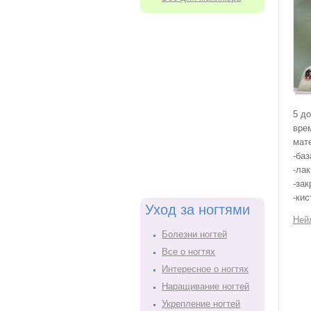
5 д
вре
мат
-ба
-ла
-за
-ки
Уход за ногтями
Нейл
Болезни ногтей
Все о ногтях
Интересное о ногтях
Наращивание ногтей
Укрепление ногтей