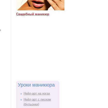
Свадебный маникюр
о
Уроки маникюра
Нейл-арт на ногах
Нейл-арт с песком
(бульонки)