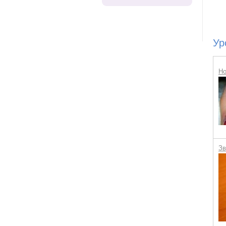
Ур
Но
Зв