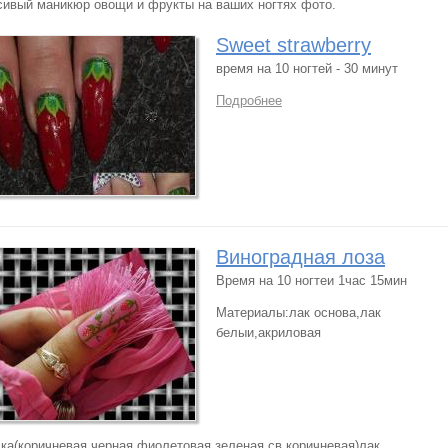
сивый маникюр овощи и фрукты на ваших ногтях фото.
Sweet strawberry
время на 10 ногтей - 30 минут
Подробнее
Виноградная лоза
Время на 10 ногтеи 1час 15мин
Материалы:лак основа,лак
белыи,акриловая
ска(коричневая,черная,фиолетовая,зеленая,св.коричневая)лак