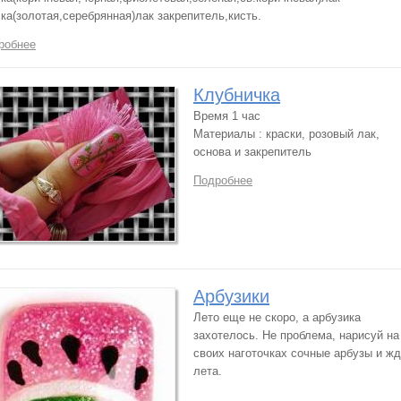
ка(золотая,серебрянная)лак закрепитель,кисть.
робнее
Клубничка
Время 1 час
Материалы : краски, розовый лак,
основа и закрепитель
Подробнее
Арбузики
Лето еще не скоро, а арбузика
захотелось. Не проблема, нарисуй на
своих наготочках сочные арбузы и ж
лета.