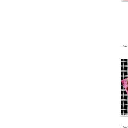
Под
Под