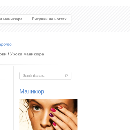
и маникюра
Рисунки на ногтях
 фото.
оки
/
Уроки маникюра
Форма поиска
Маникюр