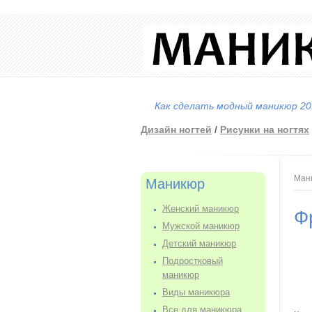
Как сделать модный маникюр 201
Дизайн ногтей
/
Рисунки на ногтях
Вы
Ман
Маникюр
Женский маникюр
Ф
Мужской маникюр
Детский маникюр
Подростковый
маникюр
Виды маникюра
Все для маникюра