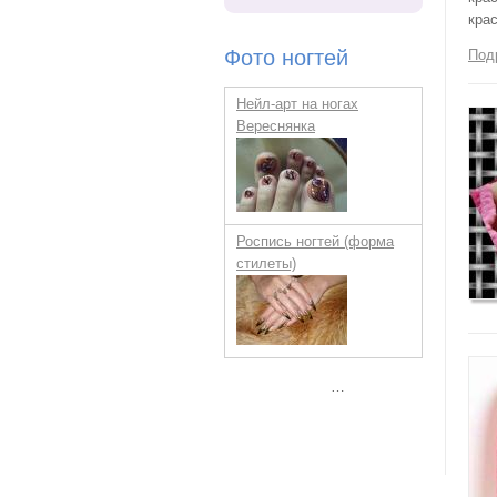
крас
Фото ногтей
Под
Нейл-арт на ногах
Вереснянка
Роспись ногтей (форма
стилеты)
Страницы
…