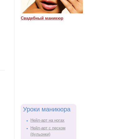
Свадебный маникюр
Уроки маникюра
Нейл-арт на ногах
Нейл-арт с песком
(бульонки)