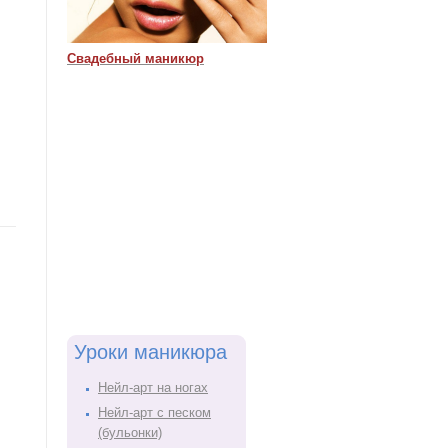
Свадебный маникюр
Уроки маникюра
Нейл-арт на ногах
Нейл-арт с песком
(бульонки)