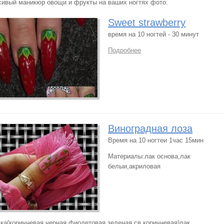
сивый маникюр овощи и фрукты на ваших ногтях фото.
Sweet strawberry
время на 10 ногтей - 30 минут
Подробнее
Виноградная лоза
Время на 10 ногтеи 1час 15мин
Материалы:лак основа,лак
белыи,акриловая
ска(коричневая,черная,фиолетовая,зеленая,св.коричневая)лак