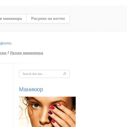
и маникюра
Рисунки на ногтях
 фото.
оки
/
Уроки маникюра
Форма поиска
Маникюр