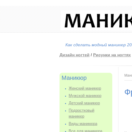
Как сделать модный маникюр 201
Дизайн ногтей
/
Рисунки на ногтях
Вы
Ман
Маникюр
Женский маникюр
Ф
Мужской маникюр
Детский маникюр
Подростковый
маникюр
Виды маникюра
Все для маникюра