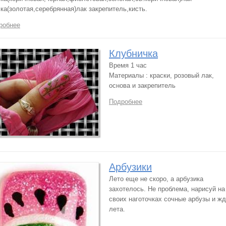
ка(золотая,серебрянная)лак закрепитель,кисть.
робнее
Клубничка
Время 1 час
Материалы : краски, розовый лак,
основа и закрепитель
Подробнее
Арбузики
Лето еще не скоро, а арбузика
захотелось. Не проблема, нарисуй на
своих наготочках сочные арбузы и ж
лета.