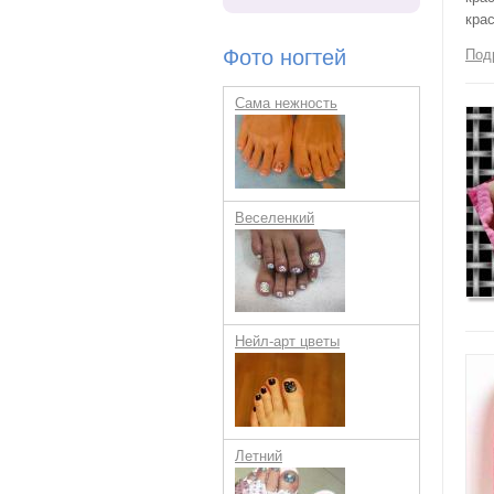
крас
Фото ногтей
Под
Сама нежность
Веселенкий
Нейл-арт цветы
Летний