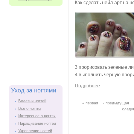
Как сделать нейл-арт на н
3 прорисовать зеленые ли
4 выполнить черную прори
Подробнее
Уход за ногтями
Болезни ногтей
Страницы
« первая
‹ предыдущая
Все о ногтях
следу
Интересное о ногтях
Наращивание ногтей
Укрепление ногтей