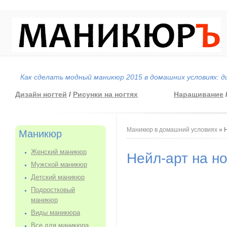
Как сделать модный маникюр 2015 в домашних условиях: д
Дизайн ногтей
/
Рисунки на ногтях
Наращивание
Вы здесь
Маникюр в домашний условиях
» Н
Маникюр
Женский маникюр
Нейл-арт на но
Мужской маникюр
Детский маникюр
Подростковый
маникюр
Виды маникюра
Все для маникюра