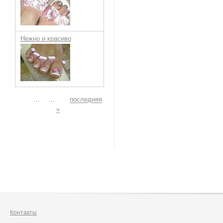
Нежно и красиво
Страницы
…
…
последняя
»
Контакты