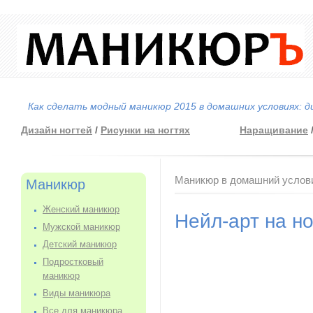
Как сделать модный маникюр 2015 в домашних условиях: д
Дизайн ногтей
/
Рисунки на ногтях
Наращивание
Вы здесь
Маникюр в домашний услов
Маникюр
Женский маникюр
Нейл-арт на но
Мужской маникюр
Детский маникюр
Подростковый
маникюр
Виды маникюра
Все для маникюра